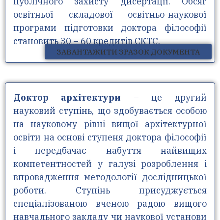
публічного захисту дисертації. Обсяг
освітньої складової освітньо-наукової
програми підготовки доктора філософії
становить 30 – 60 кредитів ЄКТС.
ЗАВАНТАЖИТИ ЗРАЗОК ДОКУМЕНТА
Доктор архітектури
– це другий
науковий ступінь, що здобувається особою
на науковому рівні вищої архітектурної
освіти на основі ступеня доктора філософії
і передбачає набуття найвищих
компетентностей у галузі розроблення і
впровадження методології дослідницької
роботи. Ступінь присуджується
спеціалізованою вченою радою вищого
навчального закладу чи наукової установи