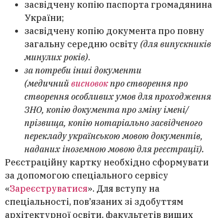
засвідчену копію паспорта громадянина
України;
засвідчену копію документа про повну
загальну середню освіту
(для випускників
минулих років)
.
за потреби інші документи
(медичний
висновок
про створення про
створення особливих умов для проходження
ЗНО, копію документа про зміну імені/
прізвища, копію нотаріально засвідченого
перекладу українською мовою документів,
наданих іноземною мовою для реєстрації).
Реєстраційну картку необхідно сформувати
за допомогою спеціального сервісу
«
Зареєструватися
». Для вступу на
спеціальності, пов’язаних зі здобуттям
архітектурної освіти, факультетів вищих