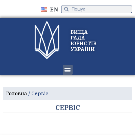
EN
ВИЩА
РАДА
ЮРИСТІВ
УКРАЇНИ
ПРО ОРГАНІЗАЦІЮ
ПРОЙТИ ВЕРИФІКАЦІЮ
Головна
/
Сервіс
СЕРВІС