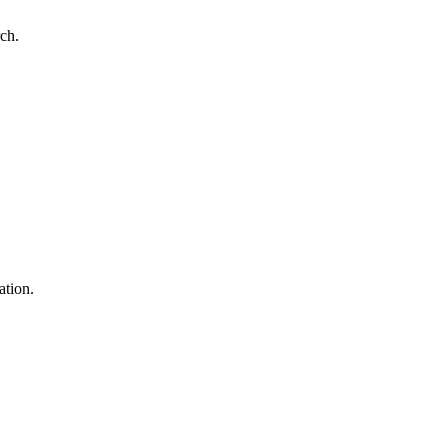
rch.
ation.