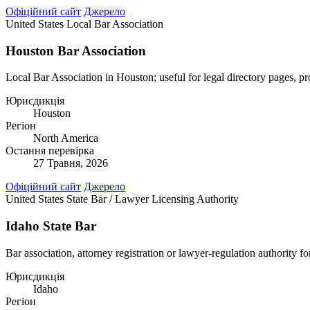
Офіційний сайт
Джерело
United States
Local Bar Association
Houston Bar Association
Local Bar Association in Houston; useful for legal directory pages, pr
Юрисдикція
Houston
Регіон
North America
Остання перевірка
27 Травня, 2026
Офіційний сайт
Джерело
United States
State Bar / Lawyer Licensing Authority
Idaho State Bar
Bar association, attorney registration or lawyer-regulation authority fo
Юрисдикція
Idaho
Регіон